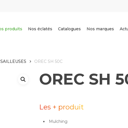
s produits
Nos éclatés
Catalogues
Nos marques
Act
SAILLEUSES
OREC SH 50C
OREC SH 5
Les + produit
Mulching