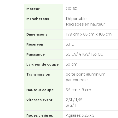
GX160
Moteur
Déportable
Mancherons
Réglages en hauteur
179 cm x 66 cm x 105 cm
Dimensions
3,1 L
Réservoir
5,5 CV/ 4 KW/ 163 CC
Puissance
50 cm
Largeur de coupe
boite pont aluminium
Transmission
par courroie
5,5 cm < 9 cm
Hauteur coupe
2,51 / 1,45
Vitesses avant
3/ 2/ 1
Agraires 3.25 x 5
Roues arrières