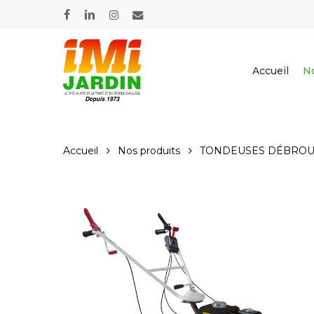
Skip
facebook
linkedin
instagram
email
to
main
content
Accueil
No
Accueil
Nos produits
TONDEUSES DÉBROU