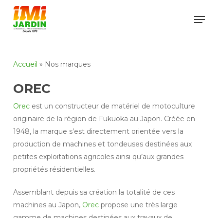
Skip
Men
to
Close
main
Menu
content
Accueil
»
Nos marques
OREC
Orec
est un constructeur de matériel de motoculture
originaire de la région de Fukuoka au Japon. Créée en
1948, la marque s’est directement orientée vers la
production de machines et tondeuses destinées aux
petites exploitations agricoles ainsi qu’aux grandes
propriétés résidentielles.
Assemblant depuis sa création la totalité de ces
machines au Japon,
Orec
propose une très large
gamme de machines destinées aux travaux de