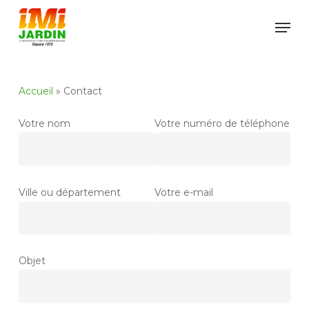
Skip
Men
to
Close
main
Menu
content
Accueil
»
Contact
Votre nom
Votre numéro de téléphone
Ville ou département
Votre e-mail
Objet