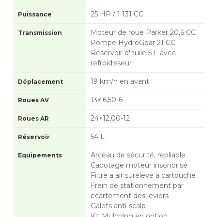
25 HP / 1 131 CC
Puissance
Moteur de roue Parker 20,6 CC
Transmission
Pompe HydroGear 21 CC
Réservoir d'huile 5 L avec
refroidisseur
19 km/h en avant
Déplacement
13x 6,50-6
Roues AV
24×12,00-12
Roues AR
54 L
Réservoir
Arceau de sécurité, repliable
Equipements
Capotage moteur insonorisé
Filtre a air surélevé à cartouche
Frein de stationnement par
écartement des leviers
Galets anti-scalp
Kit Mulching en option