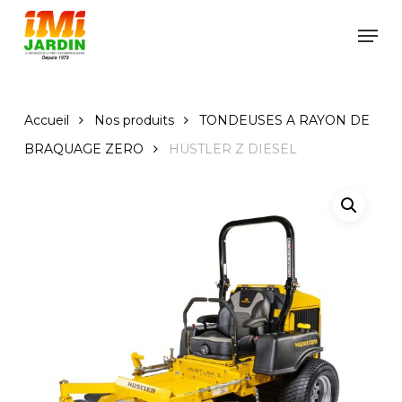
Skip
Men
to
Close
main
Menu
content
Accueil
Nos produits
TONDEUSES A RAYON DE
BRAQUAGE ZERO
HUSTLER Z DIESEL