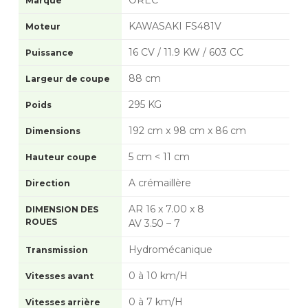
OREC
Marque
KAWASAKI FS481V
Moteur
16 CV / 11.9 KW / 603 CC
Puissance
88 cm
Largeur de coupe
295 KG
Poids
192 cm x 98 cm x 86 cm
Dimensions
5 cm < 11 cm
Hauteur coupe
A crémaillère
Direction
AR 16 x 7.00 x 8
DIMENSION DES
ROUES
AV 3.50 – 7
Hydromécanique
Transmission
0 à 10 km/H
Vitesses avant
0 à 7 km/H
Vitesses arrière