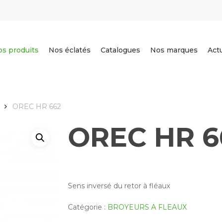
s produits
Nos éclatés
Catalogues
Nos marques
Act
OREC HR 662
OREC HR 6
Sens inversé du retor à fléaux
Catégorie :
BROYEURS A FLEAUX