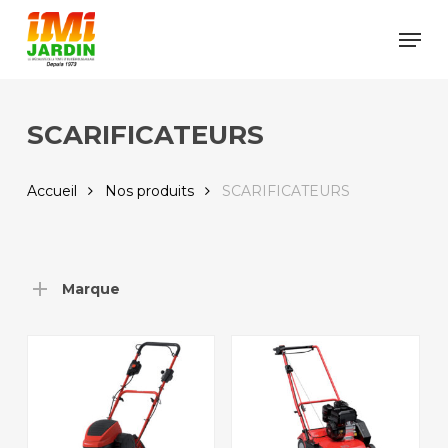
Skip
Men
to
Close
main
Menu
content
SCARIFICATEURS
Accueil
Nos produits
SCARIFICATEURS
Marque